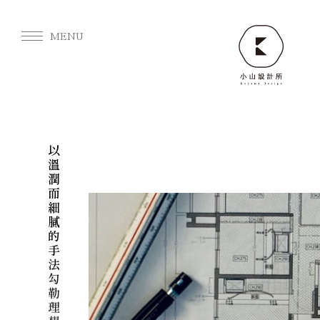
以
The value is in what gets used,
溫
Not in what gets built.
潤
而
細
膩
的
手
法
勾
勒
理